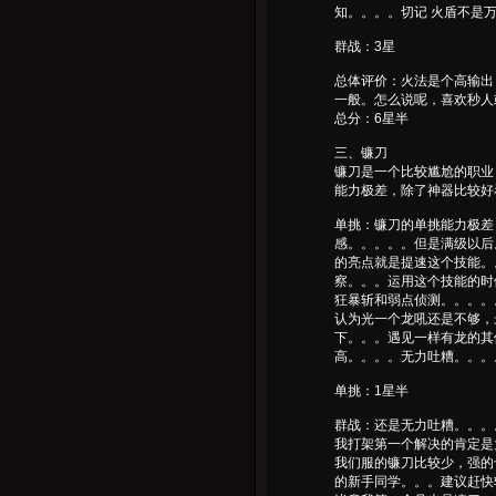
知。。。。切记 火盾不是
群战：3星
总体评价：火法是个高输出
一般。怎么说呢，喜欢秒人
总分：6星半
三、镰刀
镰刀是一个比较尴尬的职业
能力极差，除了神器比较好
单挑：镰刀的单挑能力极差
感。。。。。但是满级以后
的亮点就是提速这个技能。
察。。。运用这个技能的时
狂暴斩和弱点侦测。。。。
认为光一个龙吼还是不够，
下。。。遇见一样有龙的其
高。。。。无力吐糟。。。
单挑：1星半
群战：还是无力吐糟。。。
我打架第一个解决的肯定是大
我们服的镰刀比较少，强的
的新手同学。。。建议赶快