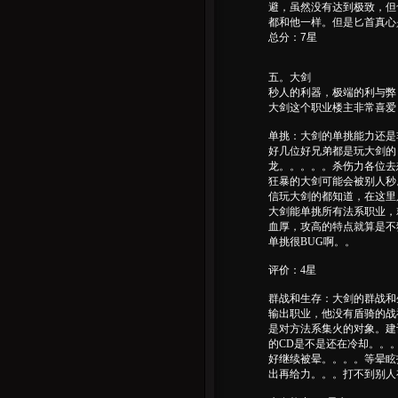
避，虽然没有达到极致，但也
都和他一样。但是匕首真心
总分：7星
五。大剑
秒人的利器，极端的利与弊
大剑这个职业楼主非常喜爱
单挑：大剑的单挑能力还是
好几位好兄弟都是玩大剑的
龙。。。。。杀伤力各位去
狂暴的大剑可能会被别人秒
信玩大剑的都知道，在这里
大剑能单挑所有法系职业，
血厚，攻高的特点就算是不
单挑很BUG啊。。
评价：4星
群战和生存：大剑的群战和
输出职业，他没有盾骑的战
是对方法系集火的对象。建
的CD是不是还在冷却。。
好继续被晕。。。。等晕眩
出再给力。。。打不到别人