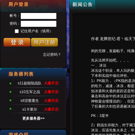
作者 龙腾世纪-君丶临天
闲的无聊，发篇帖子。纯属
先从法师开始吧。。。。
一 、冰法
冰法这个职业，本人玩的极
下本和实战中做出评价。
1）PK能力，（PK指的
s11超能陆战队
火爆开启
的给力，减速，冰冻，都是
知冰盾和火盾的差距还是明
s10五军之战
火爆开启
暴击和高命中的冰法足以对
s9涅槃重生
火爆开启
神牧篇会慢慢说的），但是
了狂暴的大剑也容易被冰法
s1卡莱尔
火爆开启
PK：3星半
更多服务器>>
2）群战生存能力，对于藏
冰法，应该先集火杀之，毕