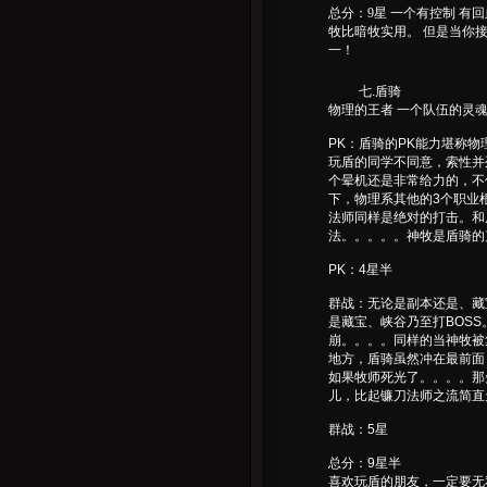
总分：9星 一个有控制 有
牧比暗牧实用。 但是当你
一！
七.盾骑
物理的王者 一个队伍的灵
PK：盾骑的PK能力堪称
玩盾的同学不同意，索性并
个晕机还是非常给力的，不
下，物理系其他的3个职业
法师同样是绝对的打击。和
法。。。。。神牧是盾骑的
PK：4星半
群战：无论是副本还是、藏
是藏宝、峡谷乃至打BOS
崩。。。。同样的当神牧被
地方，盾骑虽然冲在最前面
如果牧师死光了。。。。那
儿，比起镰刀法师之流简直
群战：5星
总分：9星半
喜欢玩盾的朋友，一定要无