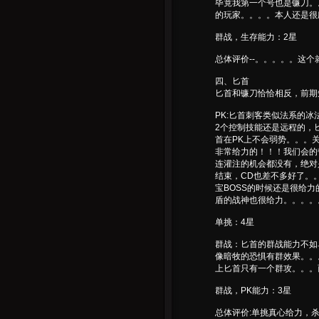
毕竟我第一个号也是镰刀。
的玩家。。。。本人还是很
群战，生存能力：2星
总体评价--。。。。。这个就
四、匕首
匕首和镰刀恰恰相反，前期
PK:匕首刺客类似法系的
2个控制技能还是远程的，
首在PK上不会弱势。。。
非常给力的！！！我们会的
连灌注的机会都没有，绝对
结束，CD也差不多好了。
宝BOSS的时候还是很给
盾的战神也很给力。。。。
单挑：4星
群战：匕首的群战能力不如
像暗牧的恐惧有群效果。。
上匕首只有一个群攻。。。
群战，PK能力：3星
总体评价:单挑真心给力，杀