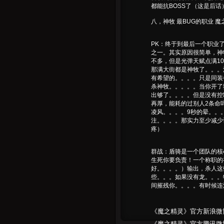
都能抗BOSS了（这是后
八，神牧 最BUG的职业 
PK：终于到最后一个职业
之一。其实原因很简单，神
不多，但是光弹天赋点满1
那满大街都是神牧了。。。
有希望的。。。。只是同装
杀神牧。。。。。当你开了
出够了。。。。但是没有控
再厚，能耗的过别人2条命
凌风。。。。9秒的晕。。
注。。。。那实力至少减少
疼）
群战：盾骑是一个团队的核
生死你要负责！一个称职的
好。。。。）输出，杀人这
些。。。如果没有龙。。。
间摧残你。。。。有时候连
《魔之精灵》官方新浪微博：http
《魔之精灵》官方腾讯微博：http