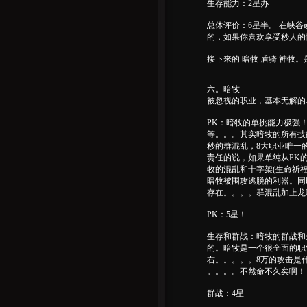
生存能力：2星办
总体评价：6星半。 在峡
的，如果你喜欢享受秒人的
接下来的 暗牧 盾骑 神牧
六。暗牧
被忽视的职业，基本无解的
PK：暗牧的单挑能力极强
等。。。其实暗牧的所有技能
秒的群混乱，8大职业唯一
责任的说，如果单纯从PK
牧的混乱和十字架(生命祈福
暗牧被围攻逃脱的利器。同
存在。。。。群混乱加上龙
PK：5星！
生存和群战：暗牧的群战和
的。暗牧是一个很全面的职
右。。。。。8万的攻击是
。。。。不然命不久矣啊！
群战：4星