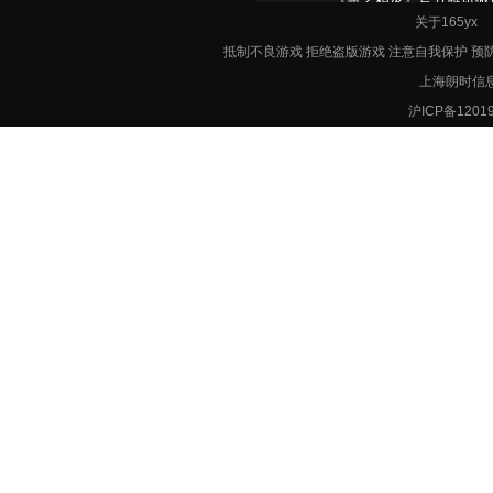
关于165y
《魔之精灵》官方网站：http:/
抵制不良游戏 拒绝盗版游戏 注意自我保护 预
165游戏平台：http://www.
上海朗时信息技
沪ICP备12019