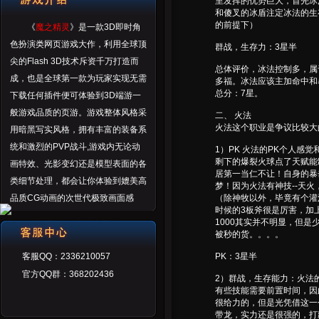
里发挥的优势巨大，首先冰
和傻叉的冰盾注定冰法的生
的前提下）
《
魔之精灵
》是一款3D即时角
色扮演类网页游戏大作，利用全球顶
群战，生存力：3星半
尖的Flash 3D技术斥资千万打造而
总体评价，冰法控制多，属
成，也是全球第一款为玩家实现无需
多福。冰法应该主加命中和
总分：7星。
下载任何插件便可体验到3D端游一
般游戏品质的页游。游戏整体风格采
二、 火法
火法这个职业是争议比较大
用暗黑写实风格，拥有丰富的装备系
统和激烈的PVP战斗,游戏内无论动
1）PK 火法的PK个人
剩下的爆裂火球点了天赋能
画特效、光影变幻还是模型表面的各
居第一当仁不让！自身的暴
类细节处理，都会让你体验到媲美高
梦！因为火法有神技--天
（除神牧以外，毕竟有个灌
品质CG动画的次世代极致画面感
时候的3板斧很是厉害，加
受。
1000其实并不明显，但
被秒的货。。。。
PK：3星半
客服QQ：2336210057
官方QQ群：368202436
2）群战，生存能力：火法
有些技能需要前置时间，因
很给力的，但是光凭借这一
带龙，实力还是很强的，打